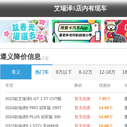
艾瑞泽5店内有现车
遵义降价信息
遵义
热门车
8万以下
8-12万
12-18万
1
车型
降价
优惠价
2023款艾瑞泽5 GT 1.5T CVT酷
暂无优惠
7.99
万
2024款瑞虎8 PRO 冠军版 290T
暂无优惠
14.49
万
2024款瑞虎8 PLUS 冠军版 390
暂无优惠
14.89
万
2022款瑞虎8 1.5TCI 手动特供
暂无优惠
10.08
万