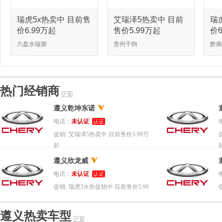
瑞虎5x热卖中 目前售
艾瑞泽5热卖中 目前
瑞
价6.99万起
售价5.99万起
价6
六盘水瑞朋
贵州千驹
黔南
热门经销商
遵义乾坤东诺
电话：
未认证
认证
促销:
艾瑞泽5热卖中 目前售价5.99万
起
遵义欣龙威
电话：
未认证
认证
促销:
瑞虎3火热促销中 目前售价5.99
万起
遵义热卖车型